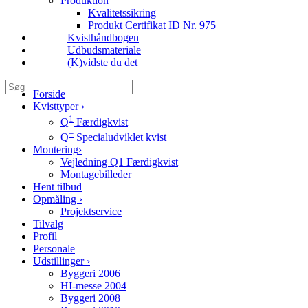
Produktion
Kvalitetssikring
Produkt Certifikat ID Nr. 975
Kvisthåndbogen
Udbudsmateriale
(K)vidste du det
Forside
Kvisttyper
›
1
Q
Færdigkvist
+
Q
Specialudviklet kvist
Montering
›
Vejledning Q1 Færdigkvist
Montagebilleder
Hent tilbud
Opmåling
›
Projektservice
Tilvalg
Profil
Personale
Udstillinger
›
Byggeri 2006
HI-messe 2004
Byggeri 2008