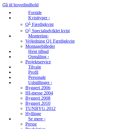
Gå til hovedindhold
Forside
Kvisttyper
›
1
Q
Færdigkvist
+
Q
Specialudviklet kvist
Montering
›
Vejledning Q1 Færdigkvist
Montagebilleder
Hent tilbud
Opmåling
›
Projektservice
Tilvalg
Profil
Personale
Udstillinger
›
Byggeri 2006
HI-messe 2004
Byggeri 2008
Byggeri 2010
TUNBYG 2012
Hyllinge
Se mere
›
Presse