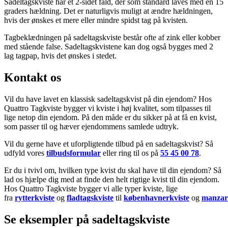
Sadeltagskviste har et 2-sidet fald, der som standard laves med en 15
graders hældning. Det er naturligvis muligt at ændre hældningen,
hvis der ønskes et mere eller mindre spidst tag på kvisten.
Tagbeklædningen på sadeltagskviste består ofte af zink eller kobber
med stående false. Sadeltagskvistene kan dog også bygges med 2
lag tagpap, hvis det ønskes i stedet.
Kontakt os
Vil du have lavet en klassisk sadeltagskvist på din ejendom? Hos
Quattro Tagkviste bygger vi kviste i høj kvalitet, som tilpasses til
lige netop din ejendom. På den måde er du sikker på at få en kvist,
som passer til og hæver ejendommens samlede udtryk.
Vil du gerne have et uforpligtende tilbud på en sadeltagskvist? Så
udfyld vores
tilbudsformular
eller ring til os på
55 45 00 78
.
Er du i tvivl om, hvilken type kvist du skal have til din ejendom? Så
lad os hjælpe dig med at finde den helt rigtige kvist til din ejendom.
Hos Quattro Tagkviste bygger vi alle typer kviste, lige
fra
rytterkviste
og
fladtagskviste
til
københavnerkviste
og
manzar
Se eksempler på sadeltagskviste