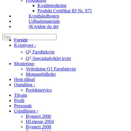
Produktion
Kvalitetssikring
Produkt Certifikat ID Nr. 975
Kvisthåndbogen
Udbudsmateriale
(K)vidste du det
Forside
Kvisttyper
›
1
Q
Færdigkvist
+
Q
Specialudviklet kvist
Montering
›
Vejledning Q1 Færdigkvist
Montagebilleder
Hent tilbud
Opmåling
›
Projektservice
Tilvalg
Profil
Personale
Udstillinger
›
Byggeri 2006
HI-messe 2004
Byggeri 2008