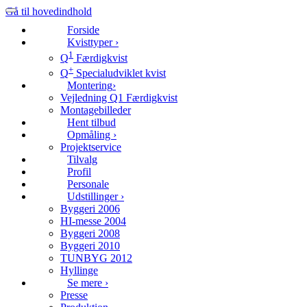
Gå til hovedindhold
Forside
Kvisttyper
›
1
Q
Færdigkvist
+
Q
Specialudviklet kvist
Montering
›
Vejledning Q1 Færdigkvist
Montagebilleder
Hent tilbud
Opmåling
›
Projektservice
Tilvalg
Profil
Personale
Udstillinger
›
Byggeri 2006
HI-messe 2004
Byggeri 2008
Byggeri 2010
TUNBYG 2012
Hyllinge
Se mere
›
Presse