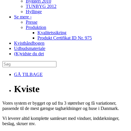
Byggeri 2010
TUNBYG 2012
Hyllinge
Se mere
›
Presse
Produktion
Kvalitetssikring
Produkt Certifikat ID Nr. 975
Kvisthåndbogen
Udbudsmateriale
(K)vidste du det
GÅ TILBAGE
Kviste
Vores system er bygget op ud fra 3 størrelser og få variationer,
passende til de mest gængse taghældninger og huse i Danmark.
Vi leverer altid komplette samlesæt med vinduer, inddækninger,
beslag, skruer mv.